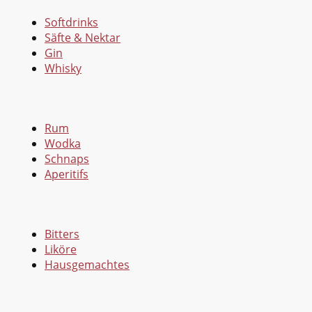
Softdrinks
Säfte & Nektar
Gin
Whisky
Rum
Wodka
Schnaps
Aperitifs
Bitters
Liköre
Hausgemachtes