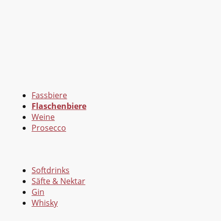
Fassbiere
Flaschenbiere
Weine
Prosecco
Softdrinks
Säfte & Nektar
Gin
Whisky