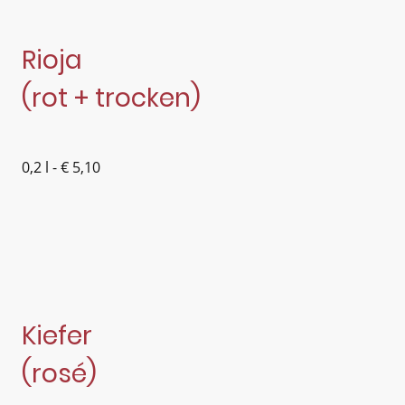
Rioja
(rot + trocken)
0,2 l - € 5,10
Kiefer
(rosé)