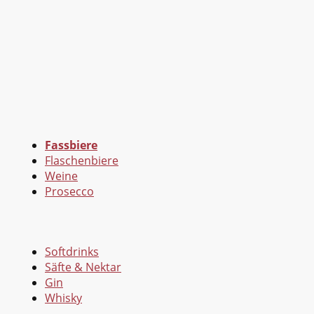
Fassbiere
Flaschenbiere
Weine
Prosecco
Softdrinks
Säfte & Nektar
Gin
Whisky